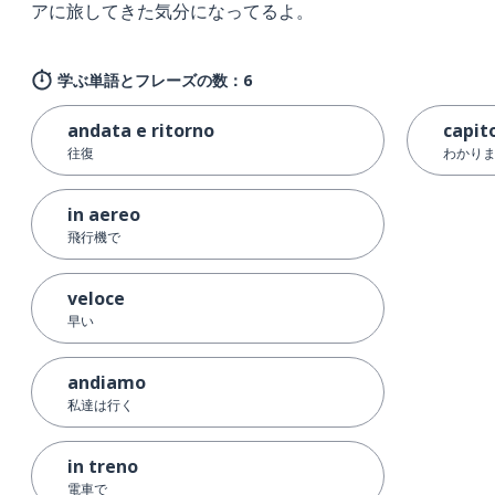
アに旅してきた気分になってるよ。
学ぶ単語とフレーズの数：6
andata e ritorno
capit
往復
わかり
in aereo
飛行機で
veloce
早い
andiamo
私達は行く
in treno
電車で