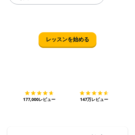
レッスンを始める
ダウンロード
App Store
ダウ
177,000レビュー
147万レビュー