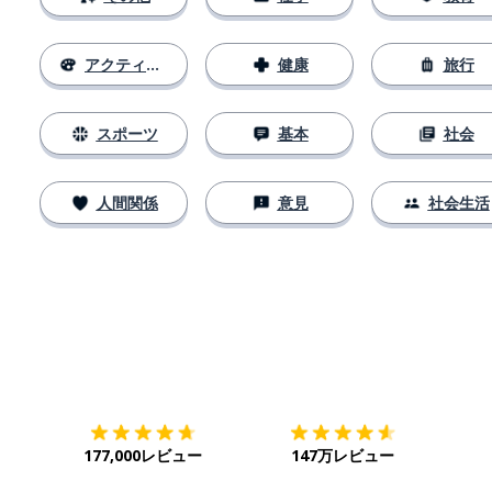
アクティビティ
健康
旅行
スポーツ
基本
社会
人間関係
意見
社会生活
ダウンロード
App Store
ダウ
177,000レビュー
147万レビュー