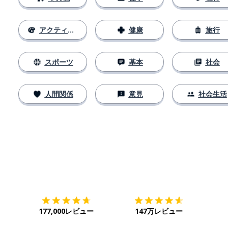
アクティビティ
健康
旅行
スポーツ
基本
社会
人間関係
意見
社会生活
ダウンロード
App Store
ダウ
177,000レビュー
147万レビュー