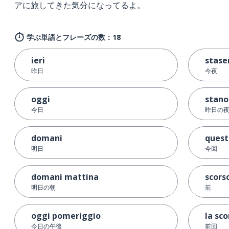
アに旅してきた気分になってるよ。
学ぶ単語とフレーズの数：18
ieri
stase
昨日
今夜
oggi
stano
今日
昨日の
domani
quest
明日
今回
domani mattina
scors
明日の朝
前
oggi pomeriggio
la sco
今日の午後
前回