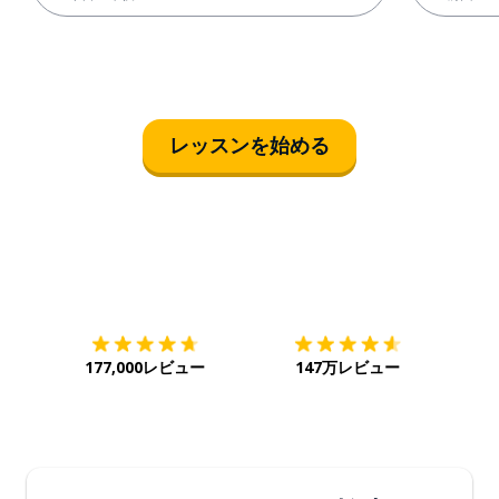
レッスンを始める
ダウンロード
App Store
ダウ
177,000レビュー
147万レビュー