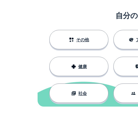
自分
その他
健康
社会