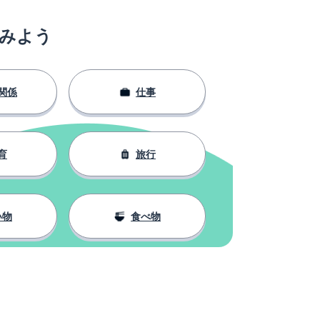
みよう
関係
仕事
育
旅行
い物
食べ物