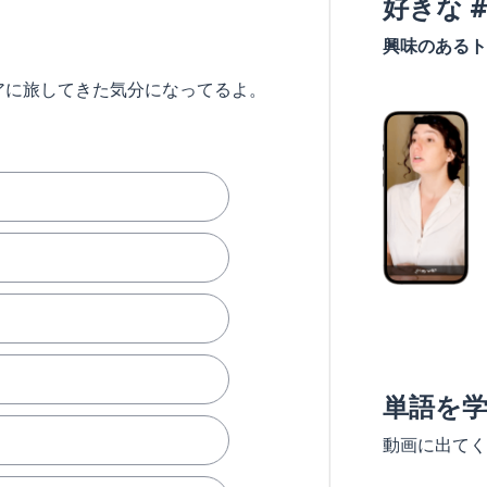
好きな 
興味のあるト
アに旅してきた気分になってるよ。
単語を
動画に出てく