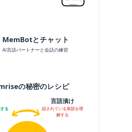
MemBotとチャット
AI言語パートナーと会話の練習
mriseの秘密のレシピ
言語漬け
記する
話されている単語を理
解する