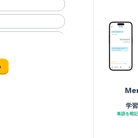
る
Me
学習
単語を暗