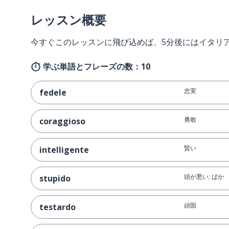
レッスン概要
今すぐこのレッスンに飛び込めば、5分後にはイタリ
学ぶ単語とフレーズの数：10
忠実
fedele
勇敢
coraggioso
賢い
intelligente
頭が悪い; ばか
stupido
頑固
testardo