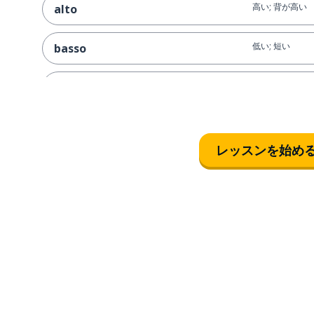
高い; 背が高い
alto
低い; 短い
basso
自由
libero
静か
tranquillo
レッスンを始め
犬のように忠実
fedele come un cane