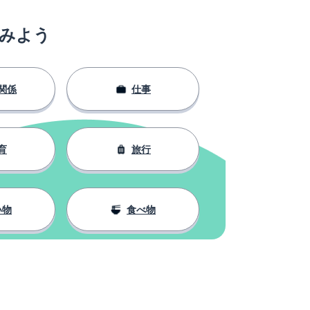
みよう
関係
仕事
育
旅行
い物
食べ物