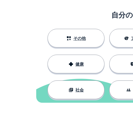
小さな車
la macchinina
自分
人形
un pupazzo
ステッカー
un adesivo
その他
魔法の力
un potere magico
健康
楽しませる
intrattenere
友達
l'amico; l'amica
社会
粘土
la plastilina