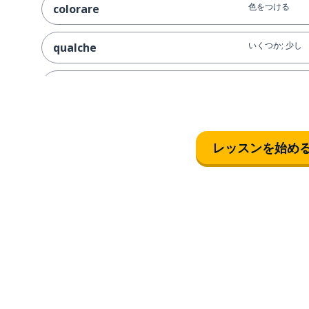
色をつける
colorare
いくつか; 少し
qualche
明らか
ovviamente
散歩
la passeggiata
レッスンを始め
周回; 旋回
il giro
知る（人物）; 
conoscere
新しい
nuovo
たくさん; それ
tanto