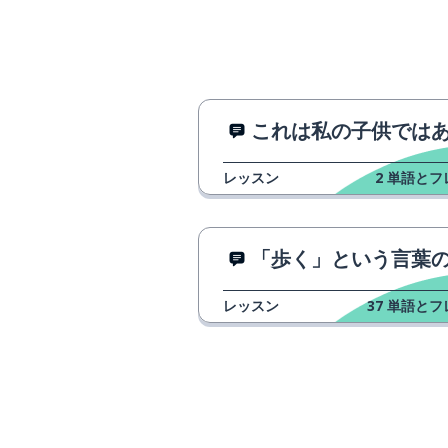
小さい
piccolo; piccola
なしで; なし
senza
画面
lo schermo
これは私の子供ではありませ
レッスン
2
単語とフ
サンドイッチ
il panino
遊ぶ; 時間を過
passare il tempo
「歩く」という言葉の2つの使
同盟国
alleato; alleata
レッスン
37
単語とフ
一枚の紙
un foglio
マーカー
il pennarello