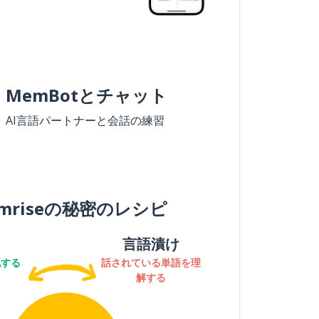
MemBotとチャット
AI言語パートナーと会話の練習
mriseの秘密のレシピ
言語漬け
記する
話されている単語を理
解する