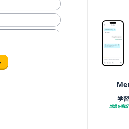
る
Me
初めて会う
学習
単語を暗
ほど