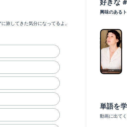
好きな 
興味のあるト
アに旅してきた気分になってるよ。
単語を
動画に出てく