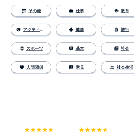
その他
仕事
教育
アクティビティ
健康
旅行
スポーツ
基本
社会
人間関係
意見
社会生活
ダウンロード
App Store
ダウ