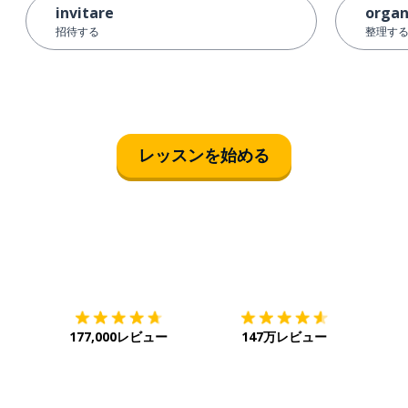
invitare
organ
招待する
整理する
レッスンを始める
ダウンロード
App Store
ダウ
177,000レビュー
147万レビュー