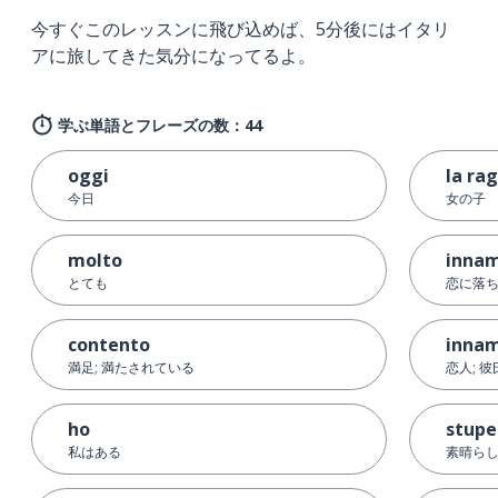
今すぐこのレッスンに飛び込めば、5分後にはイタリ
アに旅してきた気分になってるよ。
学ぶ単語とフレーズの数：44
oggi
la ra
今日
女の子
molto
innam
とても
恋に落
contento
inna
満足; 満たされている
恋人; 彼
ho
stup
私はある
素晴らし