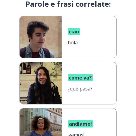
Parole e frasi correlate:
ciao
hola
come va?
¿qué pasa?
andiamo!
¡vamos!