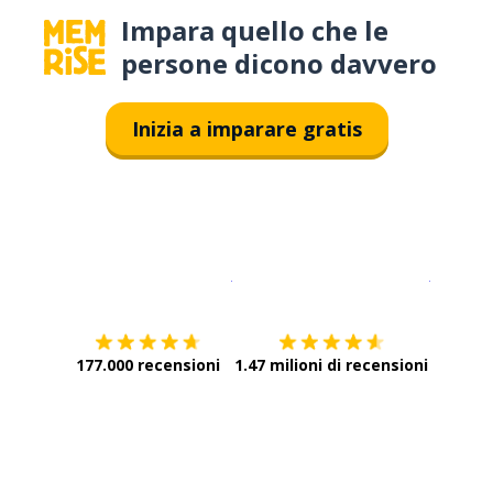
Impara quello che le
persone dicono davvero
Inizia a imparare gratis
Scarica su
App Store
Scarica
177.000 recensioni
1.47 milioni di recensioni