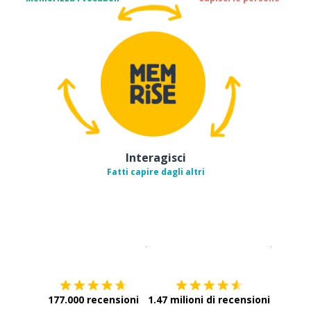
Interagisci
Fatti capire dagli altri
Scarica su
App Store
Scarica
177.000 recensioni
1.47 milioni di recensioni