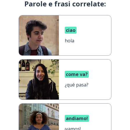
Parole e frasi correlate:
ciao
hola
come va?
¿qué pasa?
andiamo!
¡vamos!