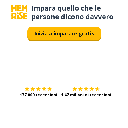
Impara quello che le
persone dicono davvero
Inizia a imparare gratis
Scarica su
App Store
Scarica
177.000 recensioni
1.47 milioni di recensioni