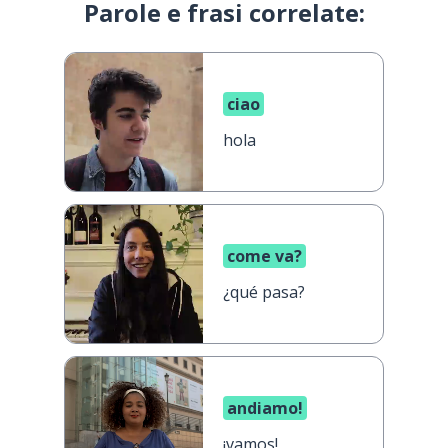
Parole e frasi correlate:
ciao
hola
come va?
¿qué pasa?
andiamo!
¡vamos!