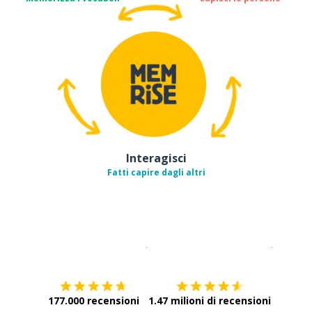
Interagisci
Fatti capire dagli altri
Scarica su
App Store
Scarica
177.000 recensioni
1.47 milioni di recensioni