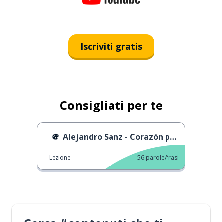
Iscriviti gratis
Consigliati per te
Alejandro Sanz - Corazón partío
Lezione
56
parole/frasi