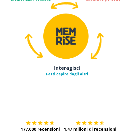
Interagisci
Fatti capire dagli altri
Scarica su
App Store
Scarica
177.000 recensioni
1.47 milioni di recensioni