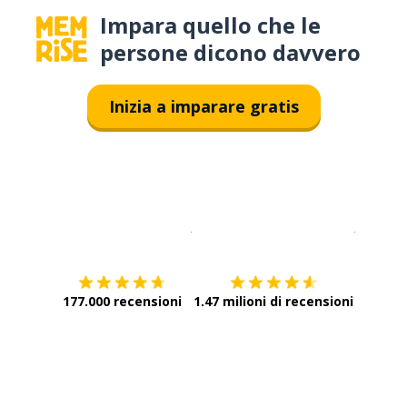
Impara quello che le
persone dicono davvero
Inizia a imparare gratis
Scarica su
App Store
Scarica
177.000 recensioni
1.47 milioni di recensioni