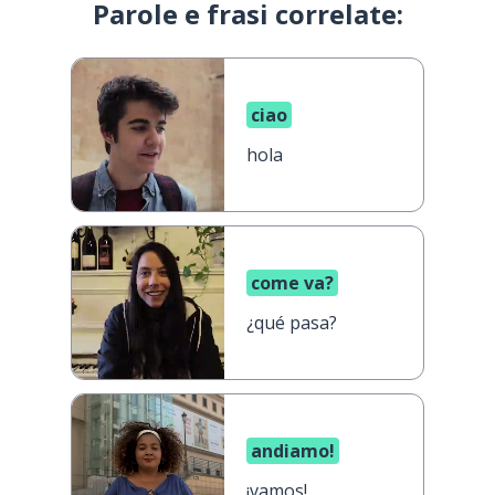
Parole e frasi correlate:
ciao
hola
come va?
¿qué pasa?
andiamo!
¡vamos!