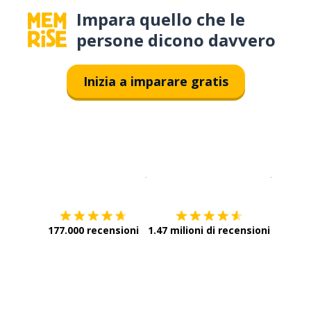
Impara quello che le
persone dicono davvero
Inizia a imparare gratis
Scarica su
App Store
Scarica
177.000 recensioni
1.47 milioni di recensioni