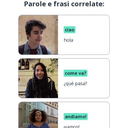
Parole e frasi correlate:
ciao
hola
come va?
¿qué pasa?
andiamo!
¡vamos!