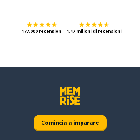
Scarica su
App Store
Scarica
177.000 recensioni
1.47 milioni di recensioni
Comincia a imparare