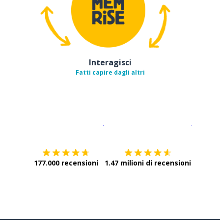
Interagisci
Fatti capire dagli altri
Scarica su
App Store
Scarica
177.000 recensioni
1.47 milioni di recensioni