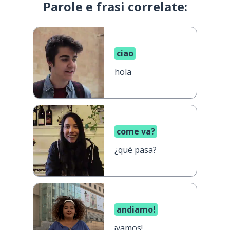
Parole e frasi correlate:
ciao
hola
come va?
¿qué pasa?
andiamo!
¡vamos!