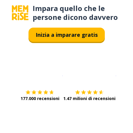
Impara quello che le
persone dicono davvero
Inizia a imparare gratis
Scarica su
App Store
Scarica
177.000 recensioni
1.47 milioni di recensioni