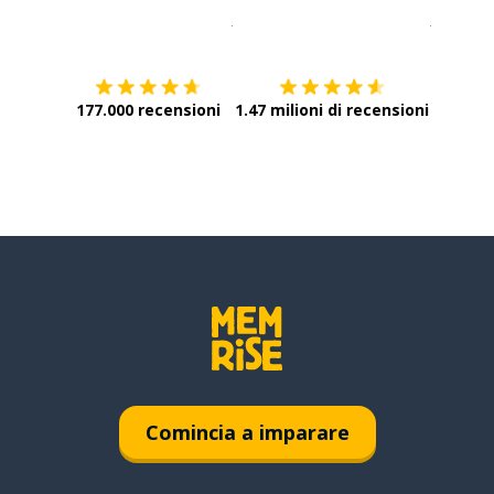
Scarica su
App Store
Scarica
177.000 recensioni
1.47 milioni di recensioni
Comincia a imparare