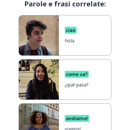
Parole e frasi correlate:
ciao
hola
come va?
¿qué pasa?
andiamo!
¡vamos!