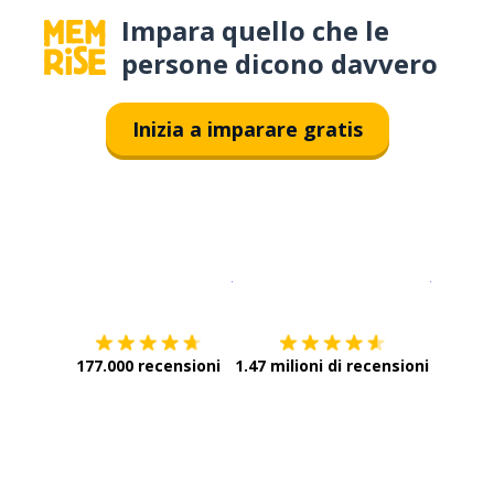
Impara quello che le
persone dicono davvero
Inizia a imparare gratis
Scarica su
App Store
Scarica
177.000 recensioni
1.47 milioni di recensioni