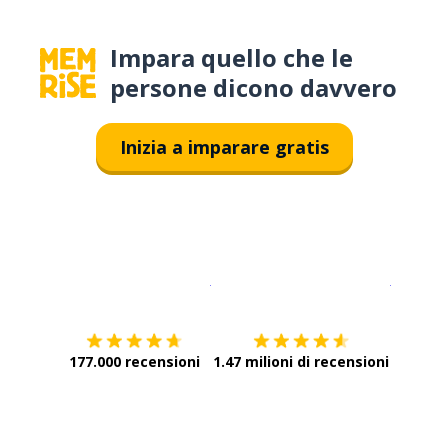
Impara quello che le
persone dicono davvero
Inizia a imparare gratis
Scarica su
App Store
Scarica
177.000 recensioni
1.47 milioni di recensioni