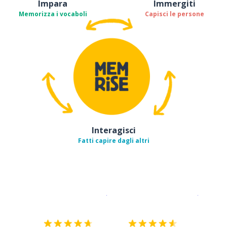
Impara
Immergiti
Memorizza i vocaboli
Capisci le persone
Interagisci
Fatti capire dagli altri
Scarica su
App Store
Scarica