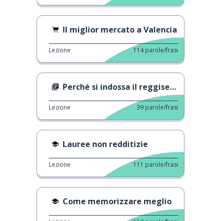
Il miglior mercato a Valencia
Lezione
114
parole/frasi
Perché si indossa il reggiseno?
Lezione
39
parole/frasi
Lauree non redditizie
Lezione
111
parole/frasi
Come memorizzare meglio