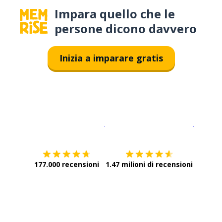
Impara quello che le
persone dicono davvero
Inizia a imparare gratis
Scarica su
App Store
Scarica
177.000 recensioni
1.47 milioni di recensioni