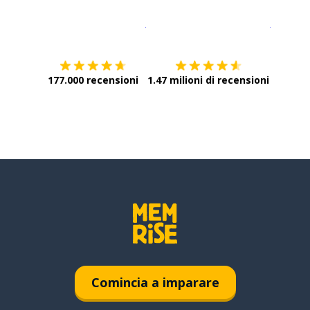
Scarica su
App Store
Scarica
177.000 recensioni
1.47 milioni di recensioni
Comincia a imparare