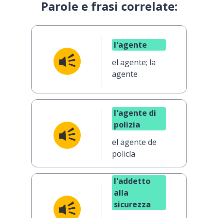
Parole e frasi correlate:
l'agente
el agente; la
agente
l'agente di
polizia
el agente de
policía
l'addetto
alla
sicurezza