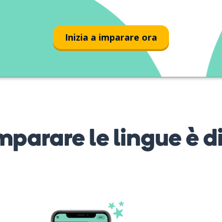
Inizia a imparare ora
mparare le lingue è d