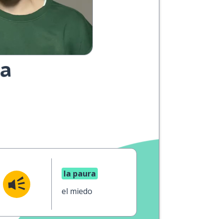
ua
la paura
el miedo