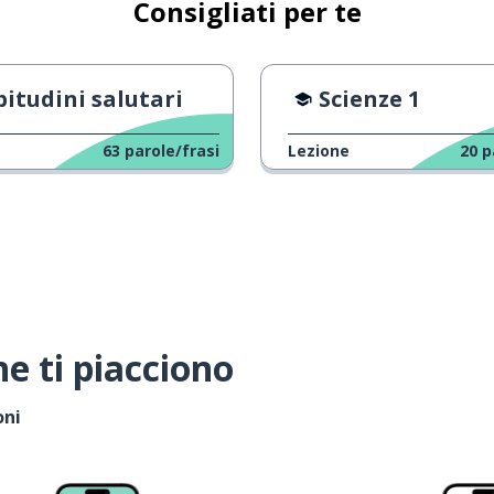
Consigliati per te
bitudini salutari
Scienze 1
63
parole/frasi
Lezione
20
p
e ti piacciono
oni