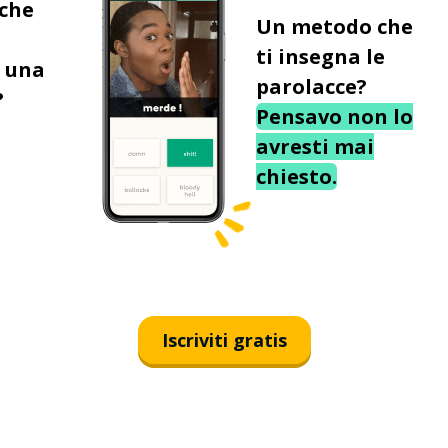
 che
Un metodo che
ti insegna le
 una
parolacce?
?
Pensavo non lo
avresti mai
chiesto.
Iscriviti gratis