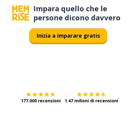
Impara quello che le
persone dicono davvero
Inizia a imparare gratis
Scarica su
App Store
Scarica
177.000 recensioni
1.47 milioni di recensioni