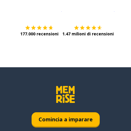
Scarica su
App Store
Scarica
177.000 recensioni
1.47 milioni di recensioni
Comincia a imparare