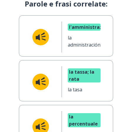
Parole e frasi correlate:
l'amministrazione
la
administración
la tassa; la
rata
la tasa
la
percentuale