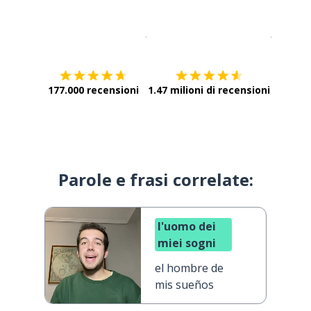
Scarica su
App Store
Scarica
177.000 recensioni
1.47 milioni di recensioni
Parole e frasi correlate:
l'uomo dei
miei sogni
el hombre de
mis sueños