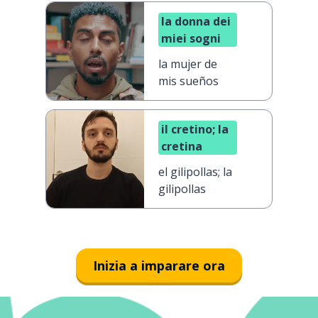
la donna dei
miei sogni
la mujer de
mis sueños
il cretino; la
cretina
el gilipollas; la
gilipollas
Inizia a imparare ora