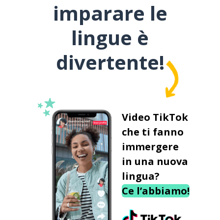
imparare le
lingue è
divertente!
Video TikTok
che ti fanno
immergere
in una nuova
lingua?
Ce l’abbiamo!