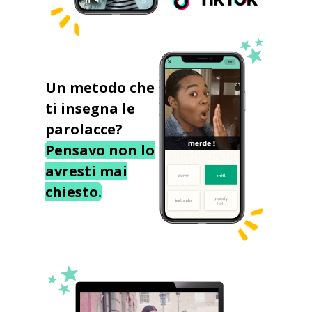
Un metodo che
ti insegna le
parolacce?
Pensavo non lo
avresti mai
chiesto.