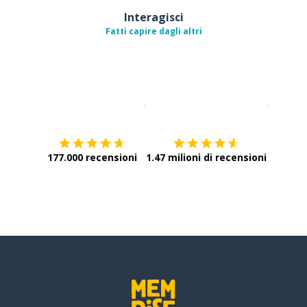
Interagisci
Fatti capire dagli altri
Scarica su
App Store
Scarica
177.000 recensioni
1.47 milioni di recensioni