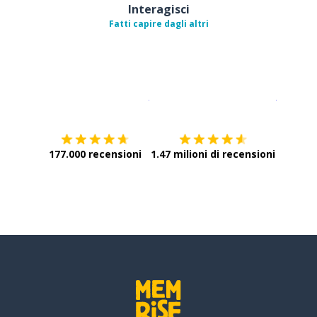
Interagisci
Fatti capire dagli altri
Scarica su
App Store
Scarica
177.000 recensioni
1.47 milioni di recensioni