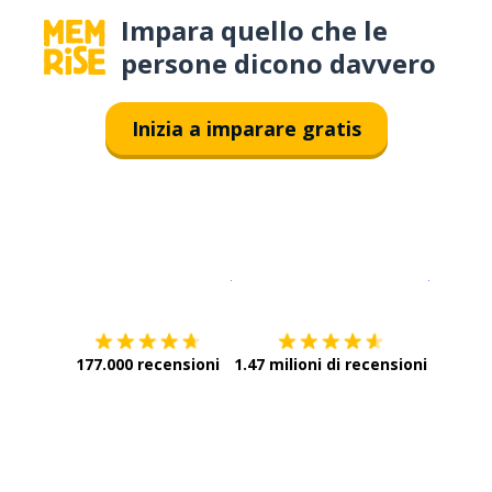
Impara quello che le
persone dicono davvero
Inizia a imparare gratis
Scarica su
App Store
Scarica
177.000 recensioni
1.47 milioni di recensioni