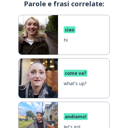
Parole e frasi correlate:
ciao
hi
come va?
what's up?
andiamo!
let's go!