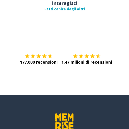
Interagisci
Fatti capire dagli altri
Scarica su
App Store
Scarica
177.000 recensioni
1.47 milioni di recensioni