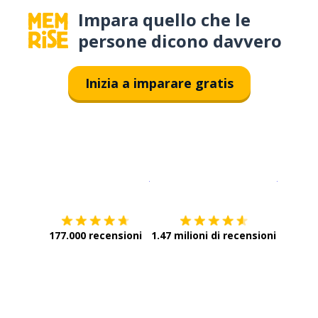
Impara quello che le
persone dicono davvero
Inizia a imparare gratis
Scarica su
App Store
Scarica
177.000 recensioni
1.47 milioni di recensioni