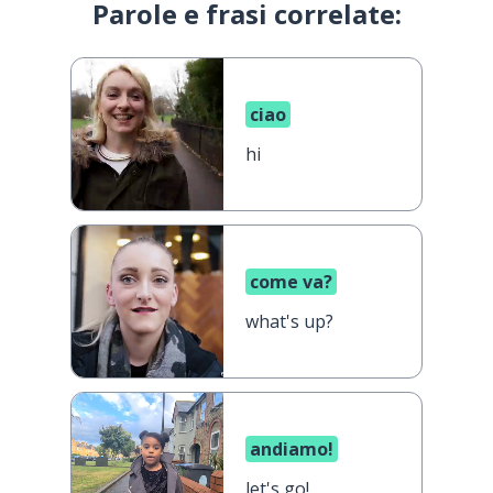
Parole e frasi correlate:
ciao
hi
come va?
what's up?
andiamo!
let's go!