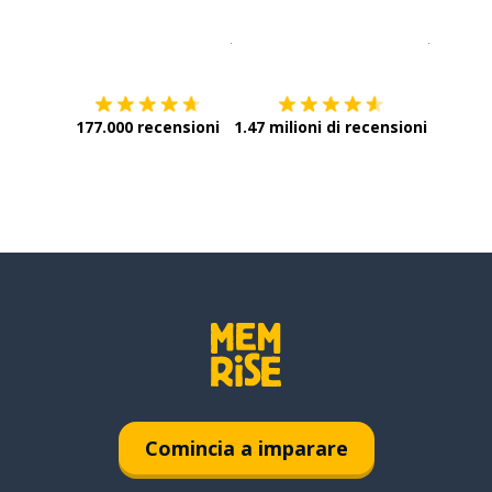
Scarica su
App Store
Scarica
177.000 recensioni
1.47 milioni di recensioni
Comincia a imparare