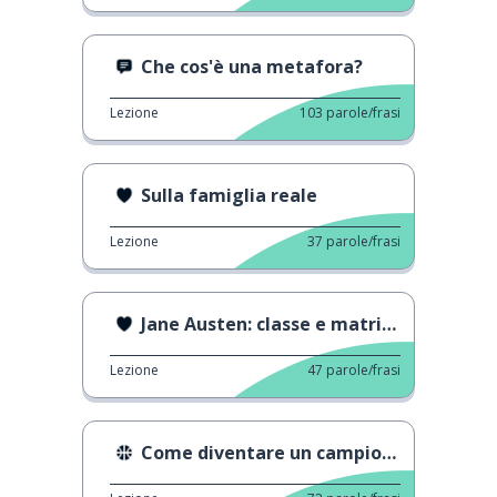
Che cos'è una metafora?
Lezione
103
parole/frasi
Sulla famiglia reale
Lezione
37
parole/frasi
Jane Austen: classe e matrimonio
Lezione
47
parole/frasi
Come diventare un campione