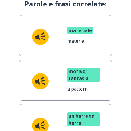
Parole e frasi correlate:
materiale
material
motivo;
fantasia
a pattern
un bar; una
barra