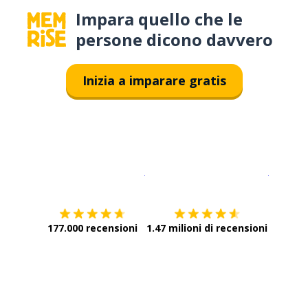
Impara quello che le
persone dicono davvero
Inizia a imparare gratis
Scarica su
App Store
Scarica
177.000 recensioni
1.47 milioni di recensioni