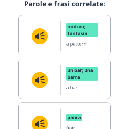
Parole e frasi correlate:
motivo;
fantasia
a pattern
un bar; una
barra
a bar
paura
fear