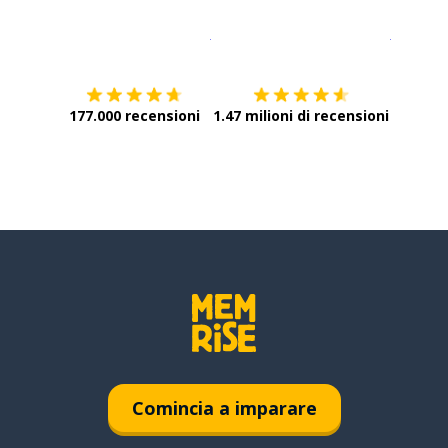
Scarica su
App Store
Scarica
177.000 recensioni
1.47 milioni di recensioni
Comincia a imparare