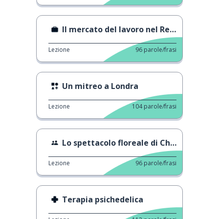
Il mercato del lavoro nel Regno Unito
Lezione
96
parole/frasi
Un mitreo a Londra
Lezione
104
parole/frasi
Lo spettacolo floreale di Chelsea del 2022
Lezione
96
parole/frasi
Terapia psichedelica