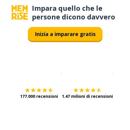
Impara quello che le
persone dicono davvero
Inizia a imparare gratis
Scarica su
App Store
Scarica
177.000 recensioni
1.47 milioni di recensioni