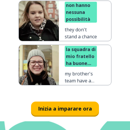
non hanno
nessuna
possibilità
they don't
stand a chance
la squadra di
mio fratello
ha buone
possibilità di
my brother's
vincere
team have a
pretty good
chance of
winning
Inizia a imparare ora