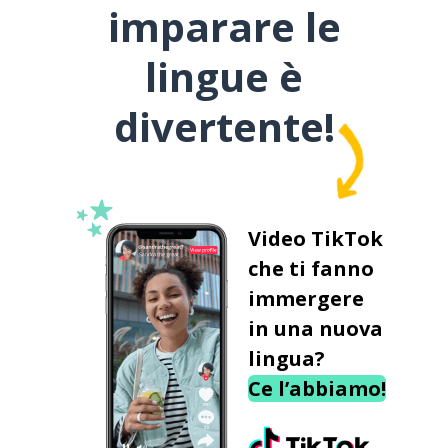
imparare le
lingue è
divertente!
Video TikTok
che ti fanno
immergere
in una nuova
lingua?
Ce l’abbiamo!