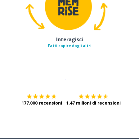
Interagisci
Fatti capire dagli altri
Scarica su
App Store
Scarica
177.000 recensioni
1.47 milioni di recensioni