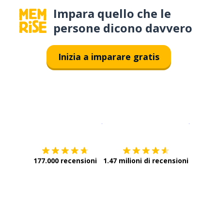
Impara quello che le
persone dicono davvero
Inizia a imparare gratis
Scarica su
App Store
Scarica
177.000 recensioni
1.47 milioni di recensioni