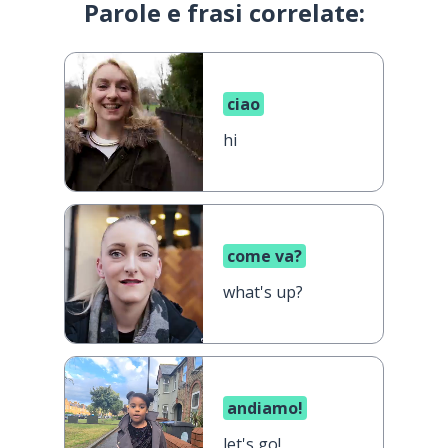
Parole e frasi correlate:
ciao
hi
come va?
what's up?
andiamo!
let's go!