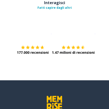
Interagisci
Fatti capire dagli altri
Scarica su
App Store
Scarica
177.000 recensioni
1.47 milioni di recensioni