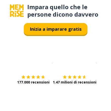
Impara quello che le
persone dicono davvero
Inizia a imparare gratis
Scarica su
App Store
Scarica
177.000 recensioni
1.47 milioni di recensioni