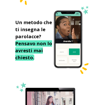
Un metodo che
ti insegna le
parolacce?
Pensavo non lo
avresti mai
chiesto.