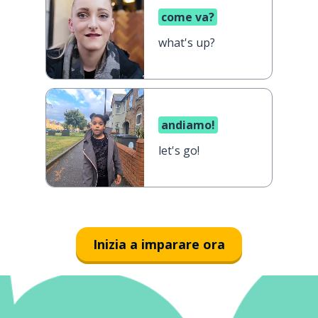
come va?
what's up?
andiamo!
let's go!
Inizia a imparare ora