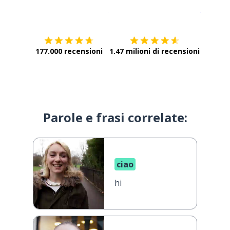
Scarica su
App Store
Scarica
177.000 recensioni
1.47 milioni di recensioni
Parole e frasi correlate:
ciao
hi