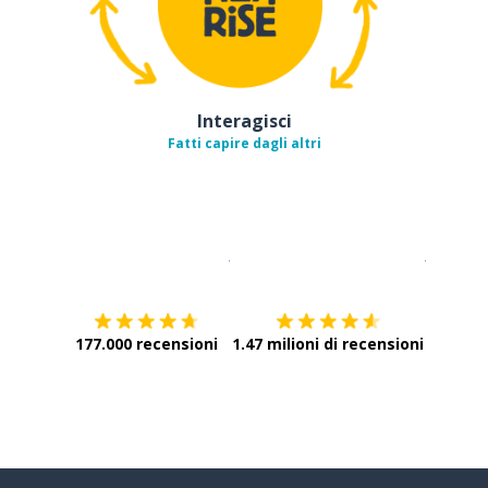
Interagisci
Fatti capire dagli altri
Scarica su
App Store
Scarica
177.000 recensioni
1.47 milioni di recensioni