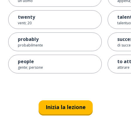
un uomo
appena;
twenty
talen
venti; 20
talentu
probably
succe
probabilmente
di succ
people
to at
gente; persone
attirare
Inizia la lezione