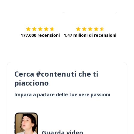
Scarica su
App Store
Scarica
177.000 recensioni
1.47 milioni di recensioni
Cerca #contenuti che ti
piacciono
Impara a parlare delle tue vere passioni
Guarda video