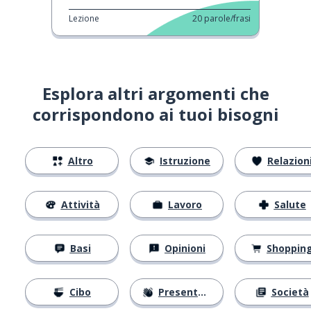
Lezione
20
parole/frasi
Esplora altri argomenti che
corrispondono ai tuoi bisogni
Altro
Istruzione
Relazion
Attività
Lavoro
Salute
Basi
Opinioni
Shoppin
Cibo
Presentarsi
Società