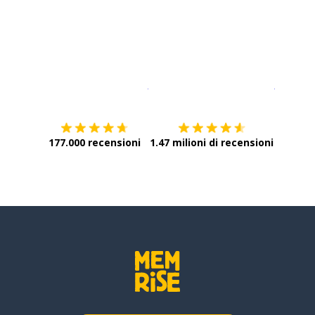
Scarica su
App Store
Scarica
177.000 recensioni
1.47 milioni di recensioni