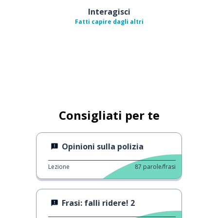
Interagisci
Fatti capire dagli altri
Consigliati per te
Opinioni sulla polizia
Lezione
87
parole/frasi
Frasi: falli ridere! 2