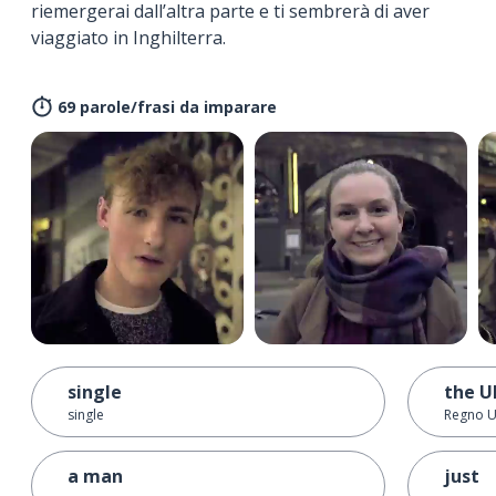
riemergerai dall’altra parte e ti sembrerà di aver
viaggiato in Inghilterra.
69 parole/frasi da imparare
single
the U
single
Regno U
a man
just