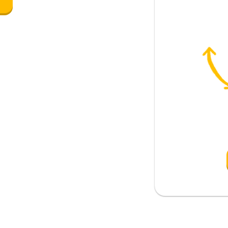
e
n documento