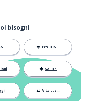
oi bisogni
bo
Istruzione
ioni
Salute
ggi
Vita sociale