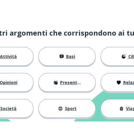
ltri argomenti che corrispondono ai tu
iale
Attività
Basi
Ci
ra
Opinioni
Presentarsi
Relaz
Società
Sport
Via