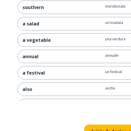
meridionale
southern
un'insalata
a salad
una verdura
a vegetable
annuale
annual
un festival
a festival
anche
also
includere
to include
mangiare
to eat