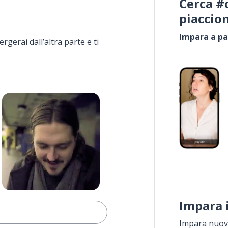
Cerca #
piaccio
Impara a pa
rgerai dall’altra parte e ti
Impara 
Impara nuove