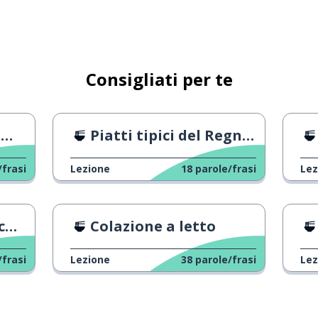
vedere
Consigliati per te
montare
?
Piatti tipici del Regno Unito in 24 ore
/frasi
Lezione
18
parole/frasi
Lez
ipo
s
Colazione a letto
/frasi
Lezione
38
parole/frasi
Lez