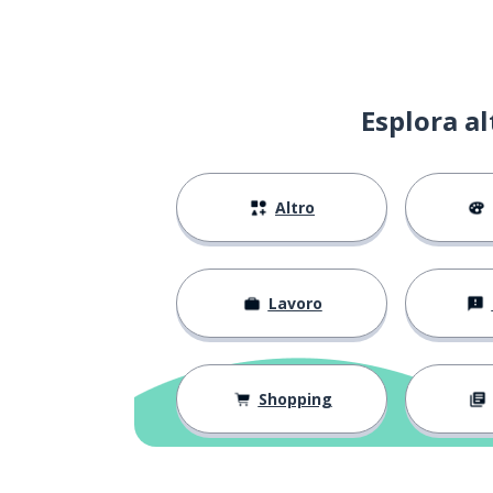
fare
to do
un campionato
a championship
Esplora a
appena; imparz
just
Altro
un bar; una bar
a bar
tenere
to keep
Lavoro
verde
green
intero
whole
Shopping
una volta
once