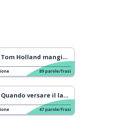
Tom Holland mangia degli snack
ione
89
parole/frasi
Quando versare il latte nel tè
ione
47
parole/frasi