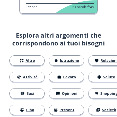
Lezione
63
parole/frasi
Esplora altri argomenti che
corrispondono ai tuoi bisogni
Altro
Istruzione
Relazion
Attività
Lavoro
Salute
Basi
Opinioni
Shoppin
Cibo
Presentarsi
Società