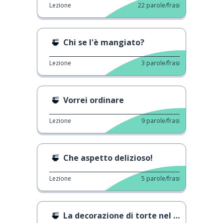
Lezione
22
parole/frasi
Chi se l'è mangiato?
Lezione
3
parole/frasi
Vorrei ordinare
Lezione
9
parole/frasi
Che aspetto delizioso!
Lezione
5
parole/frasi
La decorazione di torte nel 1959