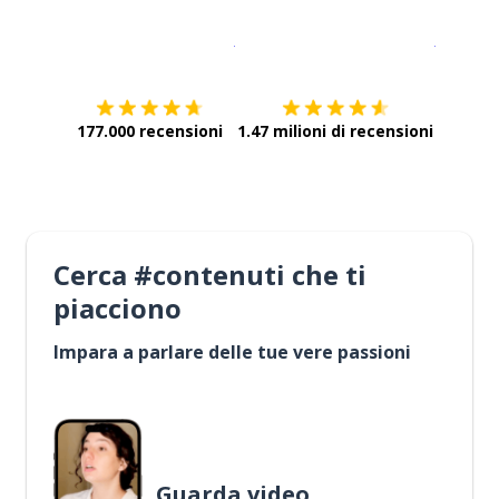
Scarica su
App Store
Scarica
177.000 recensioni
1.47 milioni di recensioni
Cerca #contenuti che ti
piacciono
Impara a parlare delle tue vere passioni
Guarda video