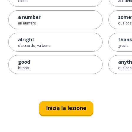
calcio
accident
a number
some
un numero
qualcos
alright
thank
d'accordo; va bene
grazie
good
anyth
buono
qualcosa
Inizia la lezione