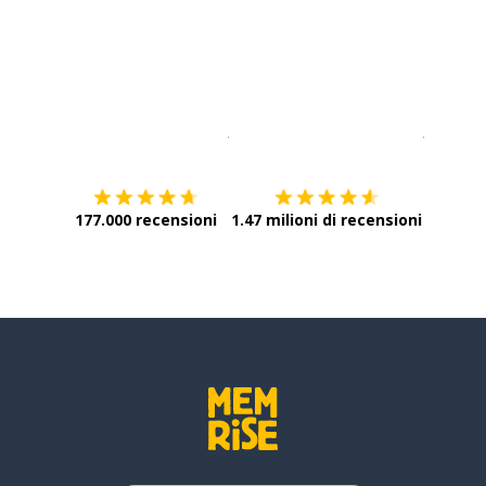
Scarica su
App Store
Scarica
177.000 recensioni
1.47 milioni di recensioni