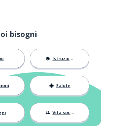
oi bisogni
bo
Istruzione
ioni
Salute
ggi
Vita sociale