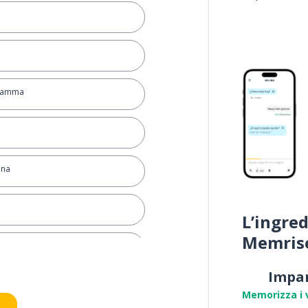
 Mamma
ana
L’ingred
Memris
Impa
Memorizza i 