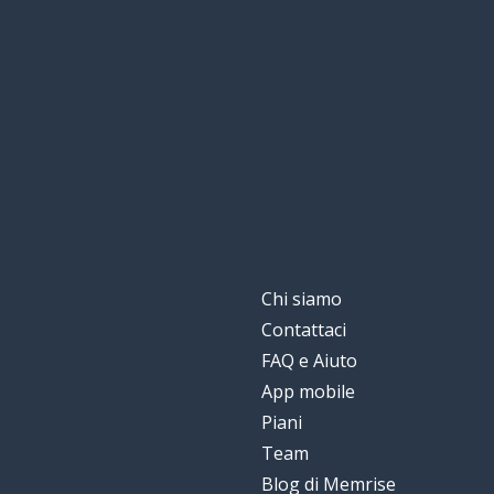
svegliarsi
to wake up
intero
entire
un messaggio
a message
un destinatario
a recipient
fare rima
to rhyme
Chi siamo
Contattaci
meraviglioso
wonderful
FAQ e Aiuto
App mobile
la stima
the esteem
Piani
Team
Blog di Memrise