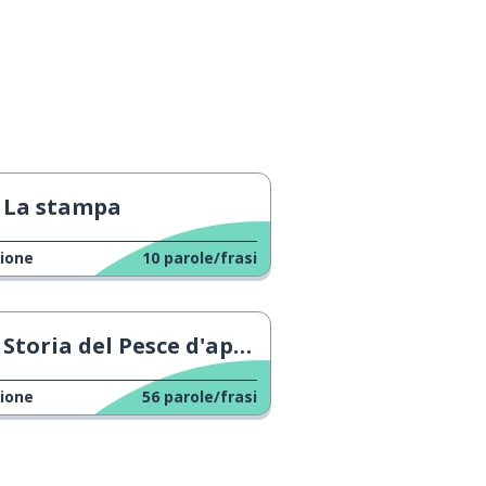
La stampa
ione
10
parole/frasi
Storia del Pesce d'aprile
ione
56
parole/frasi