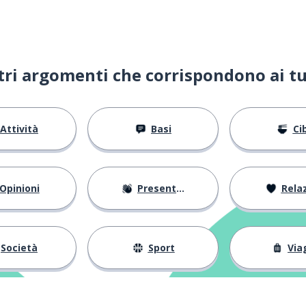
e
ltri argomenti che corrispondono ai tu
Attività
Basi
Ci
Opinioni
Presentarsi
Relaz
Società
Sport
Via