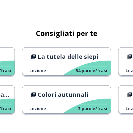
Consigliati per te
La tutela delle siepi
/frasi
Lezione
54
parole/frasi
Lez
ia
Colori autunnali
/frasi
Lezione
3
parole/frasi
Lez
na veterana