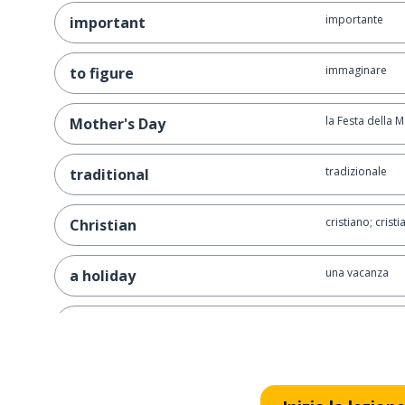
importante
important
immaginare
to figure
la Festa della
Mother's Day
tradizionale
traditional
cristiano; cristi
Christian
una vacanza
a holiday
religioso
religious
moderno
modern