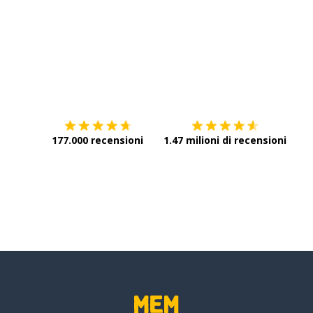
Scarica su
App Store
Scar
177.000 recensioni
1.47 milioni di recensioni
ase
to
 papà