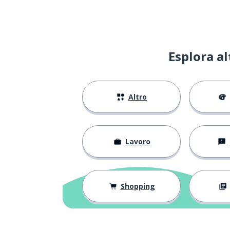
alzare; crescer
to raise
reclutare
to recruit
Esplora a
circostante
surrounding
Altro
probabilmente
probably
preparare
to prepare
Lavoro
diffondere
to spread
uno stato
a state
Shopping
un campo
a field