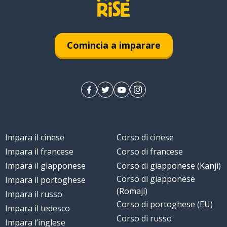
Comincia a imparare
; una destinataria
Impara il cinese
Corso di cinese
Impara il francese
Corso di francese
Impara il giapponese
Corso di giapponese (Kanji)
Corso di giapponese
Impara il portoghese
(Romaji)
Impara il russo
Corso di portoghese (EU)
Impara il tedesco
Corso di russo
Impara l’inglese