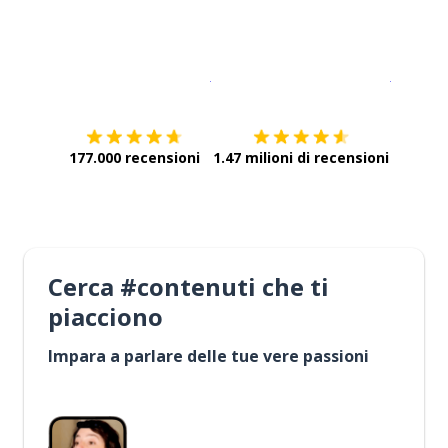
Scarica su
App Store
Scarica
177.000 recensioni
1.47 milioni di recensioni
Cerca #contenuti che ti
piacciono
Impara a parlare delle tue vere passioni