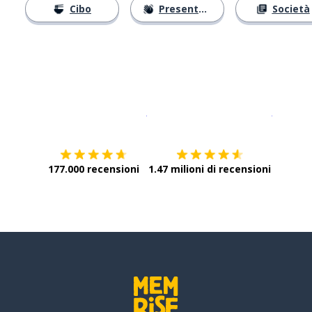
Cibo
Presentarsi
Società
Scarica su
App Store
Scarica
177.000 recensioni
1.47 milioni di recensioni