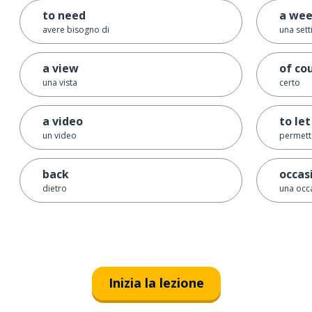
to need
a we
avere bisogno di
una set
a view
of co
una vista
certo
a video
to let
un video
permette
back
occas
dietro
una occ
Inizia la lezione