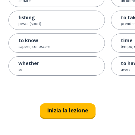
andare
un uom
fishing
to ta
pesca (sport)
prendere
to know
time
sapere; conoscere
tempo; 
whether
to ha
se
avere
Inizia la lezione