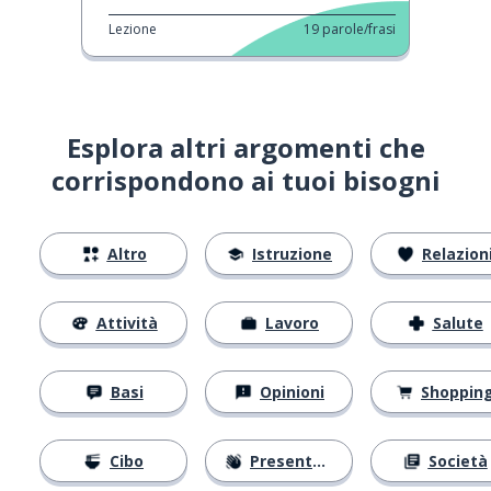
Lezione
19
parole/frasi
Esplora altri argomenti che
corrispondono ai tuoi bisogni
Altro
Istruzione
Relazion
Attività
Lavoro
Salute
Basi
Opinioni
Shoppin
Cibo
Presentarsi
Società