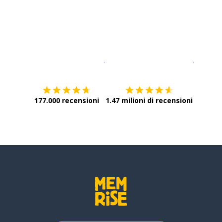
Scarica su
App Store
Scarica
177.000 recensioni
1.47 milioni di recensioni