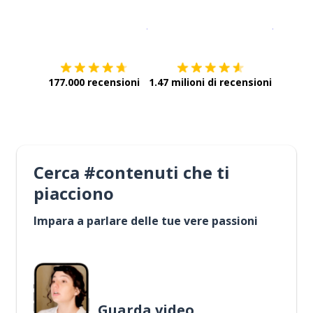
Scarica su
App Store
Scarica
177.000 recensioni
1.47 milioni di recensioni
Cerca #contenuti che ti
piacciono
Impara a parlare delle tue vere passioni
Guarda video