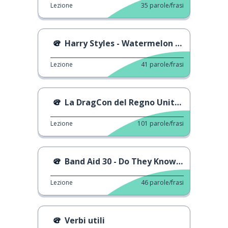
Lezione
35
parole/frasi
Harry Styles - Watermelon Sugar
Lezione
41
parole/frasi
La DragCon del Regno Unito del 2023
Lezione
101
parole/frasi
Band Aid 30 - Do They Know It’s Christmas?
Lezione
46
parole/frasi
Verbi utili