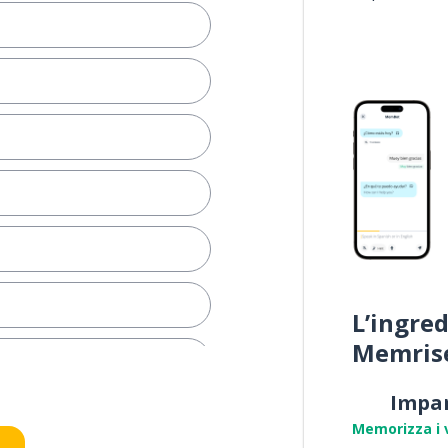
L’ingred
Memris
n'area
Impa
Memorizza i 