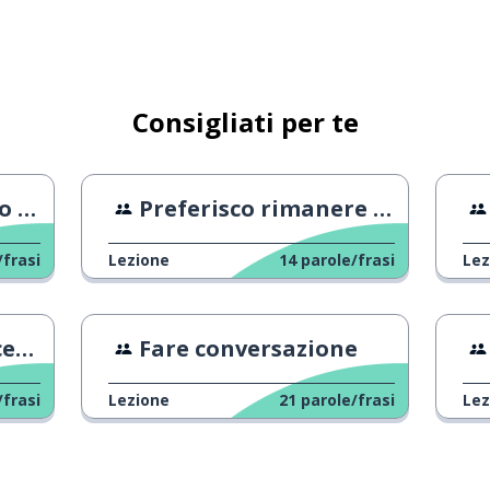
Consigliati per te
App
Preferisco rimanere a casa
/frasi
Lezione
14
parole/frasi
Lez
one
Fare conversazione
/frasi
Lezione
21
parole/frasi
Lez