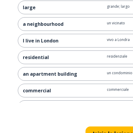
grande; largo
large
un vicinato
a neighbourhood
vivo a Londra
I live in London
residenziale
residential
un condominio
an apartment building
commerciale
commercial
un quartiere; u
a district
un negozio
a shop