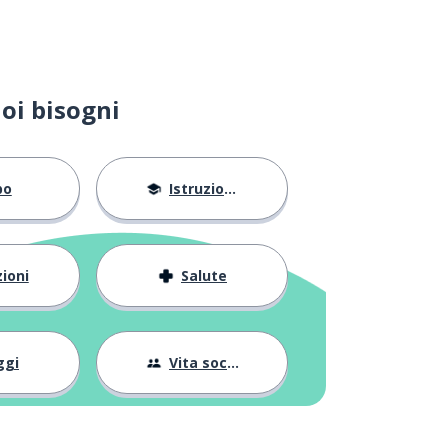
oi bisogni
bo
Istruzione
ioni
Salute
ggi
Vita sociale