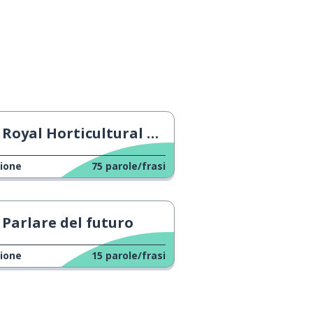
Royal Horticultural Society: il Garden Wisley
ione
75
parole/frasi
Parlare del futuro
ione
15
parole/frasi