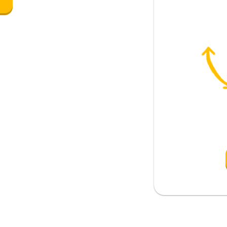
e
cuola superiore
le
da
ana