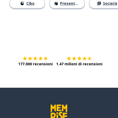
Cibo
Presentarsi
Società
Scarica su
App Store
Scarica
177.000 recensioni
1.47 milioni di recensioni