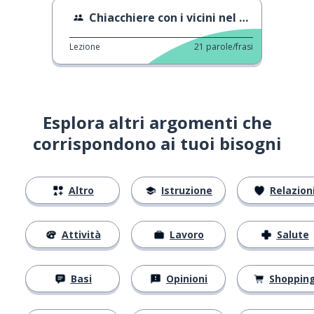
Chiacchiere con i vicini nel giardino
Lezione
21
parole/frasi
Esplora altri argomenti che
corrispondono ai tuoi bisogni
Altro
Istruzione
Relazion
Attività
Lavoro
Salute
Basi
Opinioni
Shoppin