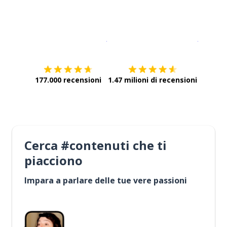
Scarica su
App Store
Scarica
177.000 recensioni
1.47 milioni di recensioni
Cerca #contenuti che ti
piacciono
Impara a parlare delle tue vere passioni