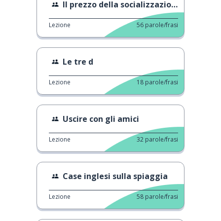
Il prezzo della socializzazione
Lezione
56
parole/frasi
Le tre d
Lezione
18
parole/frasi
Uscire con gli amici
Lezione
32
parole/frasi
Case inglesi sulla spiaggia
Lezione
58
parole/frasi