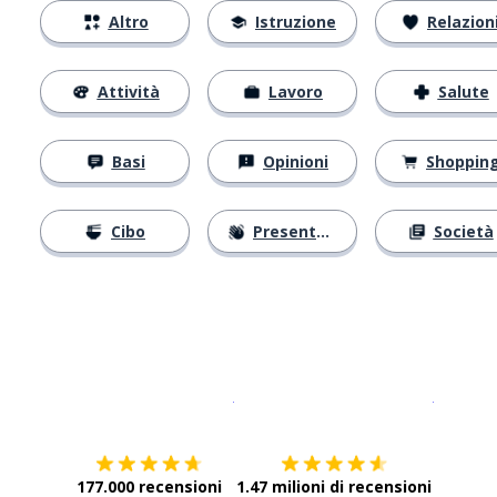
Altro
Istruzione
Relazion
Attività
Lavoro
Salute
Basi
Opinioni
Shoppin
Cibo
Presentarsi
Società
Scarica su
App Store
Scarica
177.000 recensioni
1.47 milioni di recensioni