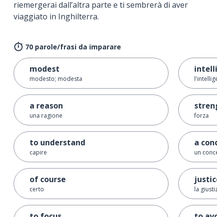
riemergerai dall’altra parte e ti sembrerà di aver
viaggiato in Inghilterra.
70 parole/frasi da imparare
modest
intel
modesto; modesta
l'intelli
a reason
stren
una ragione
forza
to understand
a con
capire
un conc
of course
justi
certo
la giusti
to focus
to av