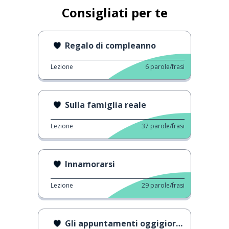
Consigliati per te
Regalo di compleanno
Lezione
6
parole/frasi
Sulla famiglia reale
Lezione
37
parole/frasi
Innamorarsi
Lezione
29
parole/frasi
Gli appuntamenti oggigiorno