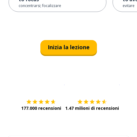
concentrarsi; focalizzare
evitare
Inizia la lezione
Scarica su
App Store
Scarica
177.000 recensioni
1.47 milioni di recensioni