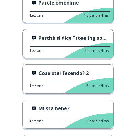
Parole omonime
Lezione
10
parole/frasi
Perché si dice "stealing someone's thunder"
Lezione
76
parole/frasi
Cosa stai facendo? 2
Lezione
5
parole/frasi
Mi sta bene?
Lezione
5
parole/frasi