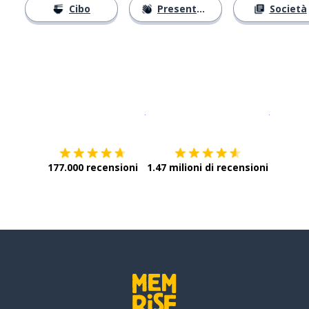
Cibo
Presentarsi
Società
Scarica su
App Store
Scarica
177.000 recensioni
1.47 milioni di recensioni