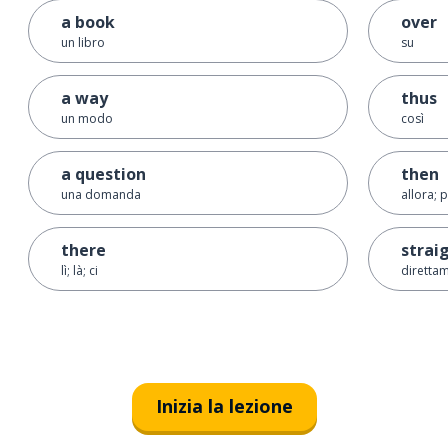
a book
over
un libro
su
a way
thus
un modo
così
a question
then
una domanda
allora; 
there
strai
lì; là; ci
direttam
Inizia la lezione