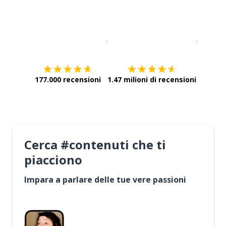
Scarica su
App Store
Scarica
177.000 recensioni
1.47 milioni di recensioni
Cerca #contenuti che ti
piacciono
Impara a parlare delle tue vere passioni