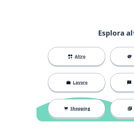
aiutare
to help
stare
to stay
Esplora a
essere; stare
to be
Altro
lavoro
work
addirittura
even
Lavoro
senza
without
efficace
effective
Shopping
intero
whole