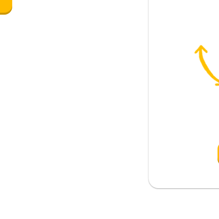
e
rino