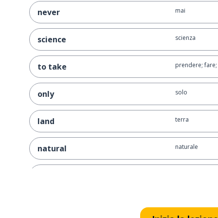
mai
never
scienza
science
prendere; fare;
to take
solo
only
terra
land
naturale
natural
natura
nature
totale
total