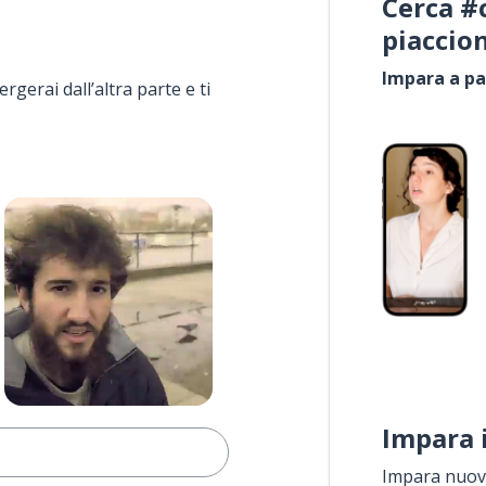
Cerca #
piaccio
Impara a pa
rgerai dall’altra parte e ti
Impara 
Impara nuove