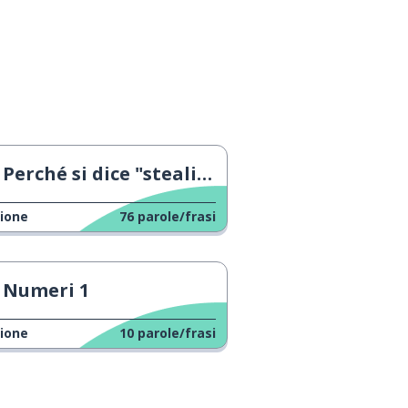
Perché si dice "stealing someone's thunder"
ione
76
parole/frasi
Numeri 1
ione
10
parole/frasi