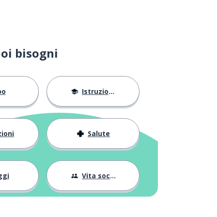
oi bisogni
bo
Istruzione
ioni
Salute
ggi
Vita sociale