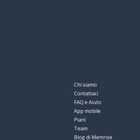
quasi
nearly
nuovo
new
partire; lasciar
to leave
sviluppare
to develop
su
over
Chi siamo
Contattaci
FAQ e Aiuto
App mobile
Piani
Team
Blog di Memrise