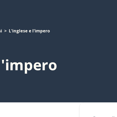
i
L'inglese e l'impero
 l'impero