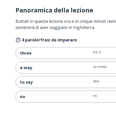
Panoramica della lezione
Buttati in questa lezione ora e in cinque minuti rieme
sembrerà di aver viaggiato in Inghilterra.
4 parole/frasi da imparare
tre; 3
three
un modo
a way
dire
to say
no
no