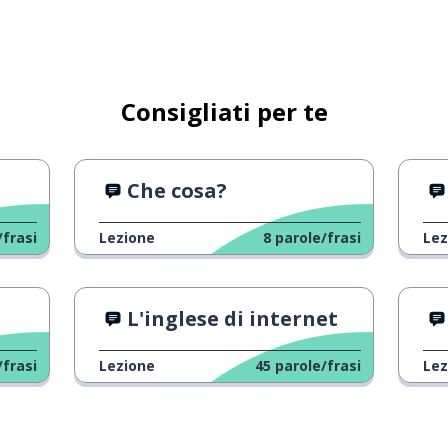
Consigliati per te
Che cosa?
/frasi
Lezione
8
parole/frasi
Lez
L'inglese di internet
/frasi
Lezione
45
parole/frasi
Lez