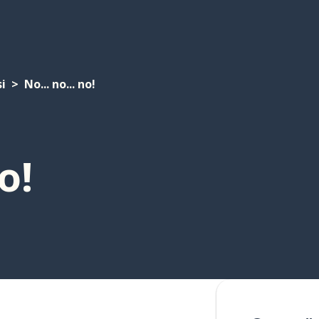
i
No... no... no!
o!