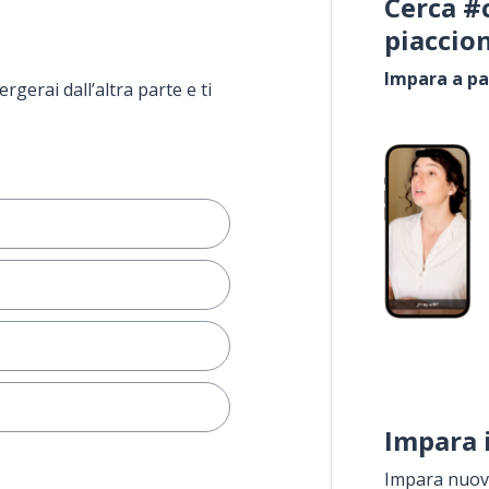
Cerca #
piaccio
Impara a pa
rgerai dall’altra parte e ti
Impara 
Impara nuove