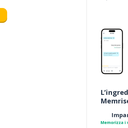
e
L’ingred
Memris
Impa
Memorizza i 