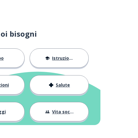
oi bisogni
bo
Istruzione
ioni
Salute
ggi
Vita sociale