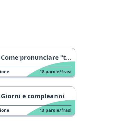
Come pronunciare "thhh"
ione
18
parole/frasi
Giorni e compleanni
ione
13
parole/frasi