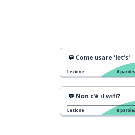
Come usare 'let's'
Lezione
6
parole
Non c'è il wifi?
Lezione
8
parole