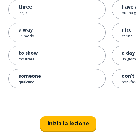
three
have 
tre; 3
buona g
a way
nice
un modo
carino
to show
a day
mostrare
un gior
someone
don't
qualcuno
non (far
Inizia la lezione