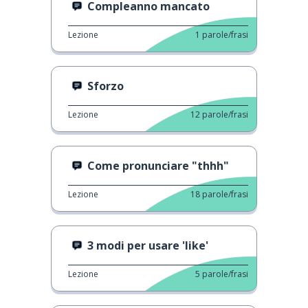
Compleanno mancato
Lezione
1
parole/frasi
Sforzo
Lezione
12
parole/frasi
Come pronunciare "thhh"
Lezione
18
parole/frasi
3 modi per usare 'like'
Lezione
5
parole/frasi