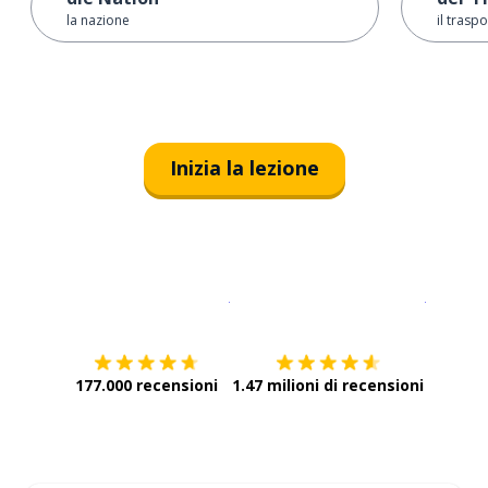
la nazione
il trasp
Inizia la lezione
Scarica su
App Store
Scarica
177.000 recensioni
1.47 milioni di recensioni