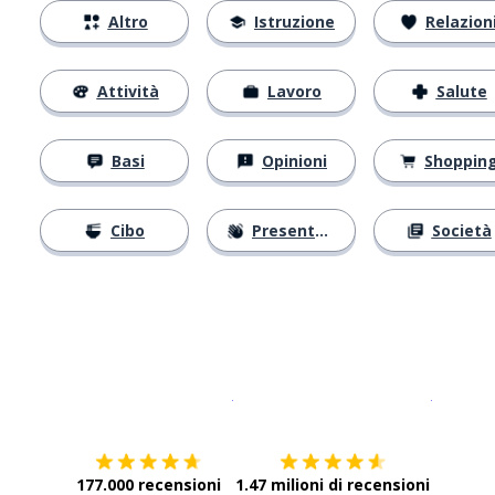
Altro
Istruzione
Relazion
Attività
Lavoro
Salute
Basi
Opinioni
Shoppin
Cibo
Presentarsi
Società
Scarica su
App Store
Scarica
177.000 recensioni
1.47 milioni di recensioni