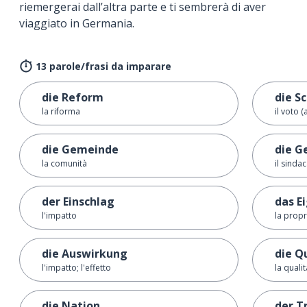
riemergerai dall’altra parte e ti sembrerà di aver
viaggiato in Germania.
13 parole/frasi da imparare
die Reform
die S
la riforma
il voto (
die Gemeinde
die G
la comunità
il sinda
der Einschlag
das E
l'impatto
la propr
die Auswirkung
die Q
l'impatto; l'effetto
la qualit
die Nation
der T