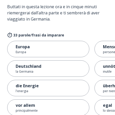
Buttati in questa lezione ora e in cinque minuti
riemergerai dall’altra parte e ti sembrerà di aver
viaggiato in Germania.
33 parole/frasi da imparare
Europa
Mens
Europa
person
Deutschland
unnöt
la Germania
inutile
die Energie
überh
l'energia
per nien
vor allem
egal
principalmente
lo stess