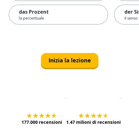
das Prozent
der S
la percentuale
il senso
Inizia la lezione
Scarica su
App Store
Scarica
177.000 recensioni
1.47 milioni di recensioni