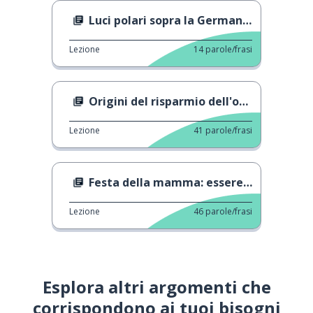
Luci polari sopra la Germania
Lezione
14
parole/frasi
Origini del risparmio dell'ora legale
Lezione
41
parole/frasi
Festa della mamma: essere mamma
Lezione
46
parole/frasi
Esplora altri argomenti che
corrispondono ai tuoi bisogni