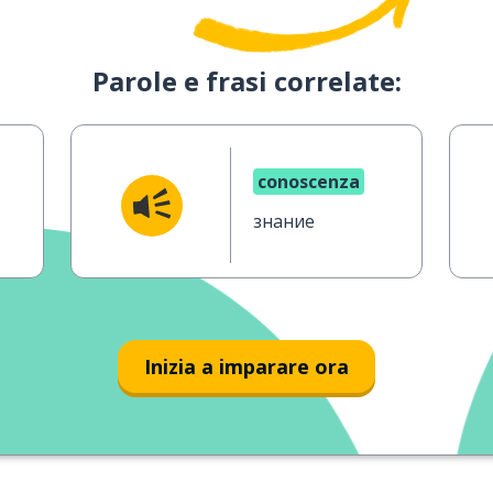
Parole e frasi correlate:
conoscenza
знание
Inizia a imparare ora