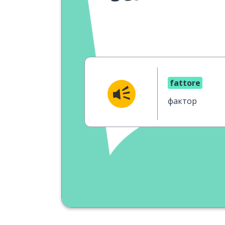
fattore
фактор