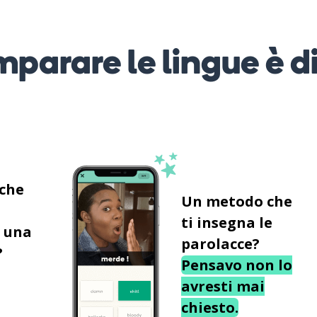
mparare le lingue è d
 che
Un metodo che
ti insegna le
 una
parolacce?
?
Pensavo non lo
avresti mai
chiesto.