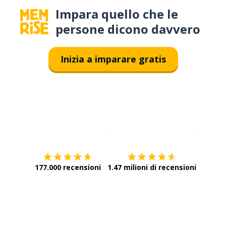
Impara quello che le
persone dicono davvero
Inizia a imparare gratis
Scarica su
App Store
Scarica
177.000 recensioni
1.47 milioni di recensioni