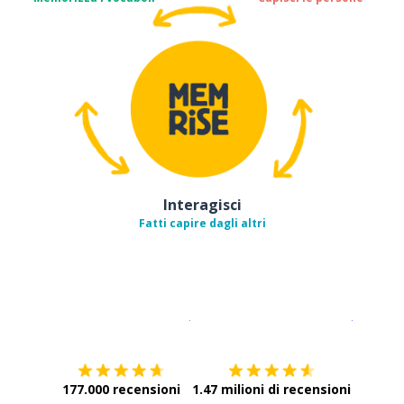
Interagisci
Fatti capire dagli altri
Scarica su
App Store
Scarica
177.000 recensioni
1.47 milioni di recensioni