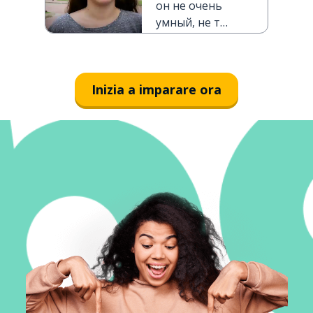
он не очень
умный, не так
ли?
Inizia a imparare ora