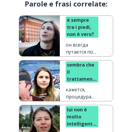
Parole e frasi correlate:
è sempre
tra i piedi,
non è vero?
он всегда
путается под
ногами, не
sembra che
так ли?
il
trattamento
non
кажется,
funzioni,
процедура
vero?
оказывает
lui non è
действие, не
molto
так ли?
intelligente,
vero?