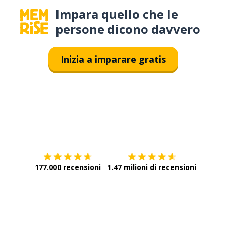
Impara quello che le
persone dicono davvero
Inizia a imparare gratis
Scarica su
App Store
Scarica
177.000 recensioni
1.47 milioni di recensioni