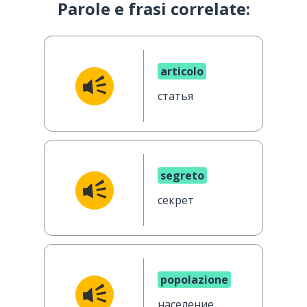
Parole e frasi correlate:
articolo
статья
segreto
секрет
popolazione
население