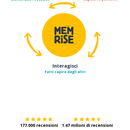
Interagisci
Fatti capire dagli altri
Scarica su
App Store
Scarica
177.000 recensioni
1.47 milioni di recensioni