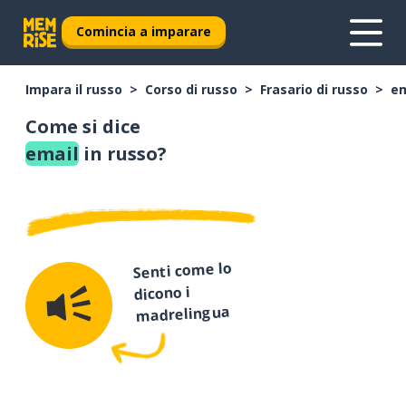
Comincia a imparare
Impara il russo
Corso di russo
Frasario di russo
em
Come si dice
email
in russo?
Senti come lo
dicono i
madrelingua