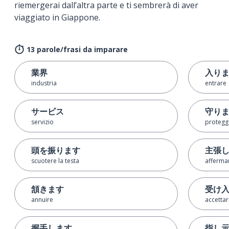
riemergerai dall’altra parte e ti sembrerà di aver
viaggiato in Giappone.
13 parole/frasi da imparare
業界
入り
industria
entrare
サービス
守り
servizio
protegg
頭を振ります
主張
scuotere la testa
afferma
頷きます
受け
annuire
accetta
握手します
指し