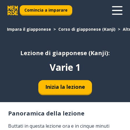
Comincia a imparare
Impara il giapponese
Corso di giapponese (Kanji)
Alt
Lezione di giapponese (Kanji):
Varie 1
Inizia la lezione
Panoramica della lezione
Buttati in questa lezione ora e in cinque minuti