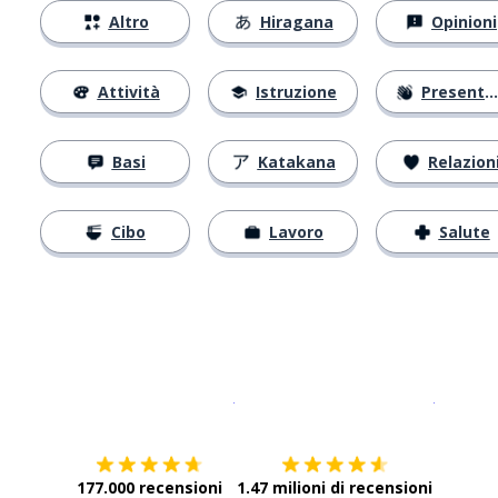
Altro
Hiragana
Opinioni
Attività
Istruzione
Presentarsi
Basi
Katakana
Relazion
Cibo
Lavoro
Salute
Scarica su
App Store
Scarica
177.000 recensioni
1.47 milioni di recensioni