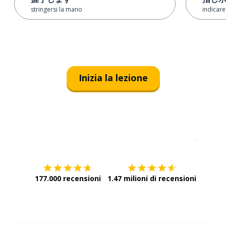
stringersi la mano
indicare
Inizia la lezione
Scarica su
App Store
Scarica
177.000 recensioni
1.47 milioni di recensioni