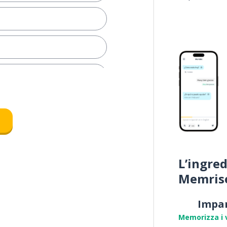
e
tile
L’ingred
Memris
Impa
rafica
Memorizza i 