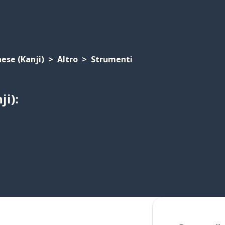
ese (Kanji)
Altro
Strumenti
ji):