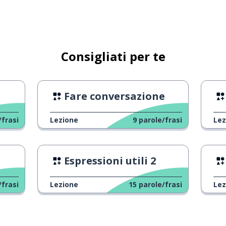
Consigliati per te
Fare conversazione
/frasi
Lezione
9
parole/frasi
Lez
Espressioni utili 2
/frasi
Lezione
15
parole/frasi
Lez