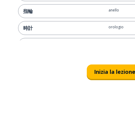
anello
指輪
orologio
時計
cellulare
携帯
smartphone
スマホ
Inizia la lezion
computer porta
ノートパソコン
caricatore
充電器
palla
ボール
macchina fotog
カメラ