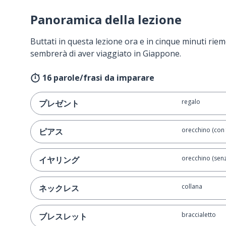
Panoramica della lezione
Buttati in questa lezione ora e in cinque minuti rieme
sembrerà di aver viaggiato in Giappone.
16 parole/frasi da imparare
regalo
プレゼント
orecchino (con 
ピアス
orecchino (senz
イヤリング
collana
ネックレス
braccialetto
ブレスレット