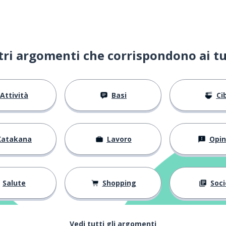
ltri argomenti che corrispondono ai tu
Attività
Basi
Ci
Katakana
Lavoro
Opin
Salute
Shopping
Soci
Vedi tutti gli argomenti