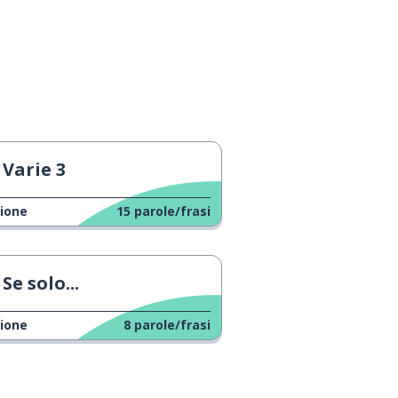
Varie 3
ione
15
parole/frasi
Se solo...
ione
8
parole/frasi