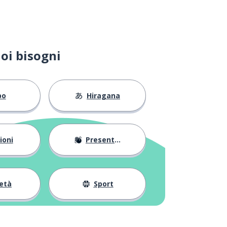
oi bisogni
bo
Hiragana
ioni
Presentarsi
età
Sport