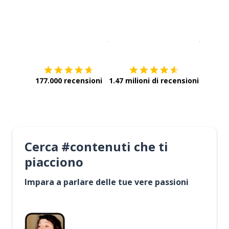
Scarica su
App Store
Scarica
177.000 recensioni
1.47 milioni di recensioni
Cerca #contenuti che ti
piacciono
Impara a parlare delle tue vere passioni