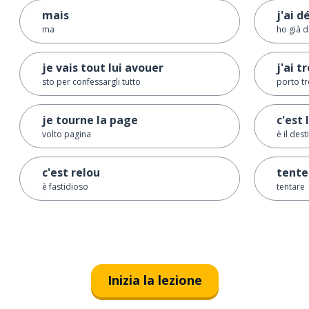
mais
j'ai 
ma
ho già 
je vais tout lui avouer
j'ai 
sto per confessargli tutto
porto t
je tourne la page
c'est 
volto pagina
è il dest
c'est relou
tente
è fastidioso
tentare
Inizia la lezione