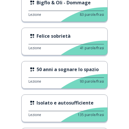
Bigflo & Oli - Dommage
Lezione
83
parole/frasi
Felice sobrietà
Lezione
41
parole/frasi
50 anni a sognare lo spazio
Lezione
93
parole/frasi
Isolato e autosufficiente
Lezione
135
parole/frasi