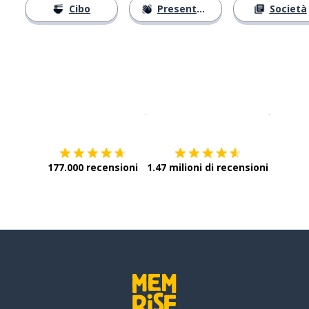
Cibo
Presentarsi
Società
Scarica su
App Store
Scarica
177.000 recensioni
1.47 milioni di recensioni