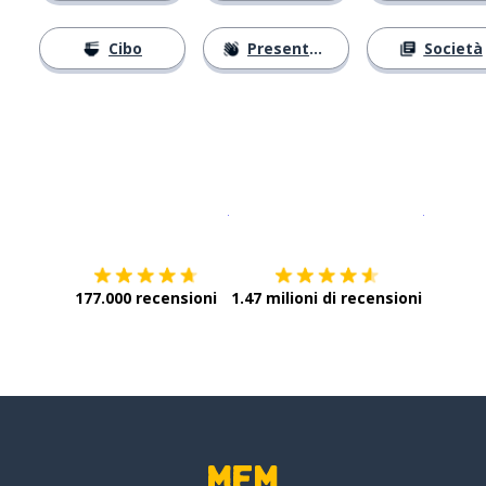
Cibo
Presentarsi
Società
Scarica su
App Store
Scarica
177.000 recensioni
1.47 milioni di recensioni