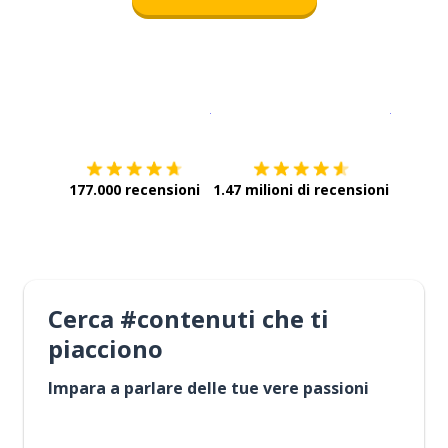
Scarica su
App Store
Scarica
177.000 recensioni
1.47 milioni di recensioni
Cerca #contenuti che ti
piacciono
Impara a parlare delle tue vere passioni