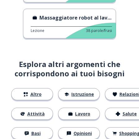
Massaggiatore robot al lavoro
Lezione
38
parole/frasi
Esplora altri argomenti che
corrispondono ai tuoi bisogni
Altro
Istruzione
Relazion
Attività
Lavoro
Salute
Basi
Opinioni
Shoppin