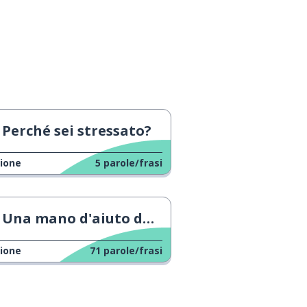
Perché sei stressato?
ione
5
parole/frasi
Una mano d'aiuto durante il Ramadan
ione
71
parole/frasi