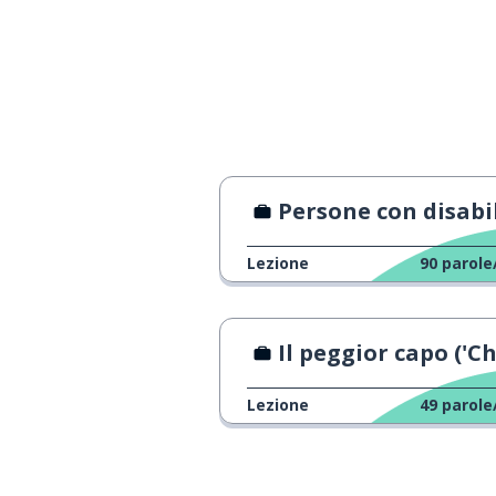
Persone con disabilità al lavo
Lezione
90
parole
Il peggior capo ('Chiami il mio agente
Lezione
49
parole