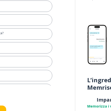
ta?
L’ingred
Memris
Impa
Memorizza i 