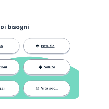
oi bisogni
bo
Istruzione
ioni
Salute
ggi
Vita sociale