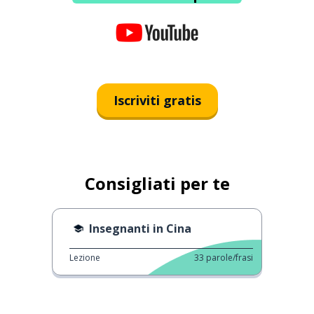
Iscriviti gratis
Consigliati per te
Insegnanti in Cina
Lezione
33
parole/frasi