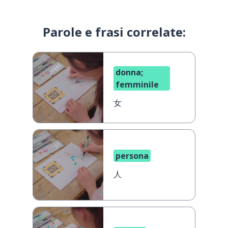
Parole e frasi correlate:
donna;
femminile
女
persona
人