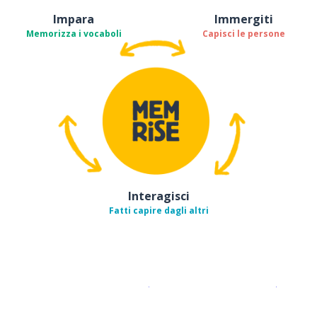
Impara
Immergiti
Memorizza i vocaboli
Capisci le persone
Interagisci
Fatti capire dagli altri
Scarica su
App Store
Scarica