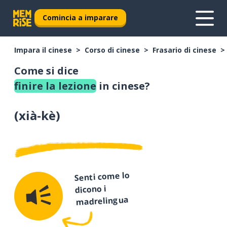
Comincia a imparare
Impara il cinese
Corso di cinese
Frasario di cinese
Come si dice
finire la lezione
in cinese?
(
xià-kè
)
Senti come lo
dicono i
madrelingua