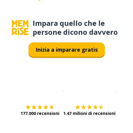
Impara quello che le
persone dicono davvero
Inizia a imparare gratis
Scarica su
App Store
Scarica
177.000 recensioni
1.47 milioni di recensioni