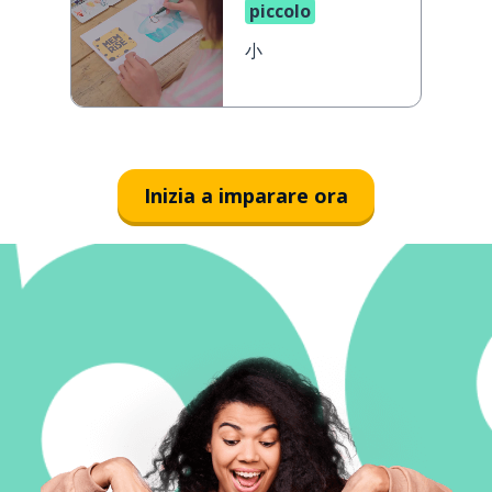
piccolo
小
Inizia a imparare ora