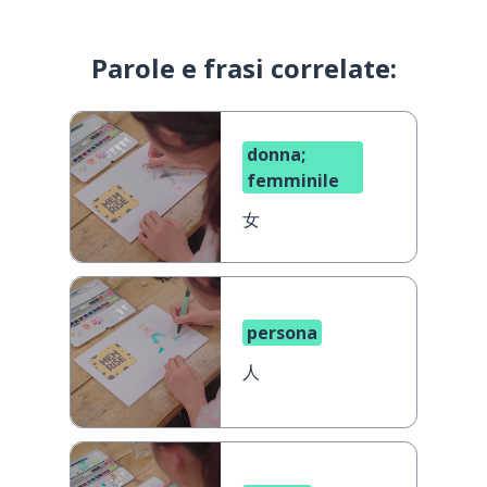
Parole e frasi correlate:
donna;
femminile
女
persona
人